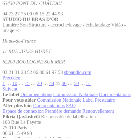
63430 PONT-DU-CHÂTEAU
04 73 27 75 00
06 15 22 44 93
STUDIO DU BRAS D'OR
Lumière
Son
Structure - accroche/levage - échafaudage
Vidéo -
image
+5
Hauts-de-France
11 RUE JULES HURET
62200 BOULOGNE SUR MER
03 21 31 28 52
06 80 61 97 58
sboaudio.com
Précédent
1
…
10
…
15
…
20
…
44
45
46
…
50
…
51
Suivant
Le label
Documentations
Commission Nationale
Documentations
Pour vous aider
Commission Nationale
Label Prestataire
Aller plus loin
Documentations
FAQ
Espace de connexion
Première demande
Renouvellement
Pikria Qavlashvili
Responsable de labellisation
103 Rue La Fayette
75 010 Paris
06 61 15 49 93