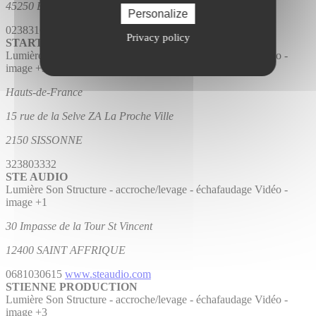
45250 BRIARE
Personalize
0238316036
0608233355
www.stars-europe.com
Privacy policy
STARTECH LES TECHNICIENS DU SPECTACLE
Lumière
Son
Structure - accroche/levage - échafaudage
Vidéo -
image
+3
Hauts-de-France
15 rue de la Selve ZA La Proche Ville
2150 SISSONNE
323803332
STE AUDIO
Lumière
Son
Structure - accroche/levage - échafaudage
Vidéo -
image
+1
30 Impasse de la Tour St Vincent
12400 SAINT AFFRIQUE
0681030615
www.steaudio.com
STIENNE PRODUCTION
Lumière
Son
Structure - accroche/levage - échafaudage
Vidéo -
image
+3