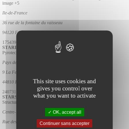
image
+5
Ile-de-France
36 rue de la fontaine du vaisseau
94120 FONTENAY-SOUS-BOIS
175439575
698809575
https://stardustgroup.com
STARDUST PYROTECHNIE
Pyrotechnie
Pays de la Loire
9 La Feuilletais
This site uses cookies and
44810 HERIC
gives you control over
240731590
628566264
www.stardust-Pyrotechnie.com
what you want to activate
STARS EUROPE
Structure - accroche/levage - échafaudage
Lumière
Son
Centre-Val de Loire
OK, accept all
Rue des Arts ZAE La Pinade
Continuer sans accepter