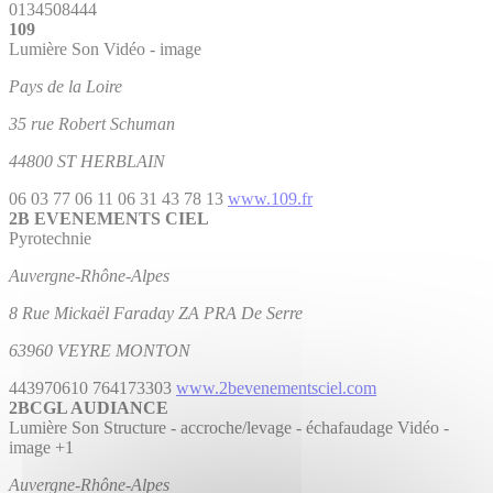
0134508444
109
Lumière
Son
Vidéo - image
Pays de la Loire
35 rue Robert Schuman
44800 ST HERBLAIN
06 03 77 06 11
06 31 43 78 13
www.109.fr
2B EVENEMENTS CIEL
Pyrotechnie
Auvergne-Rhône-Alpes
8 Rue Mickaël Faraday ZA PRA De Serre
63960 VEYRE MONTON
443970610
764173303
www.2bevenementsciel.com
2BCGL AUDIANCE
Lumière
Son
Structure - accroche/levage - échafaudage
Vidéo -
image
+1
Auvergne-Rhône-Alpes