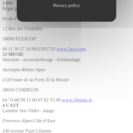
3 PO
Privacy policy
Régie générale et spécialisée
Ile-de-France
12 Rue des Farfadets
56890 PLESCOP
06 11 50 17 10
0611501710
www.3p-o.com
3J MUSIC
Structure - accroche/levage - échafaudage
Auvergne-Rhône-Alpes
1519 route de la Porte ZI la Rivoire
38630 CORBELIN
04 74 88 99 15
06 07 02 55 08
www.3jmusic.fr
4 CAST
Lumière
Son
Vidéo - image
Provence-Alpes-Côte d'Azur
240 avenue Paul Cézanne