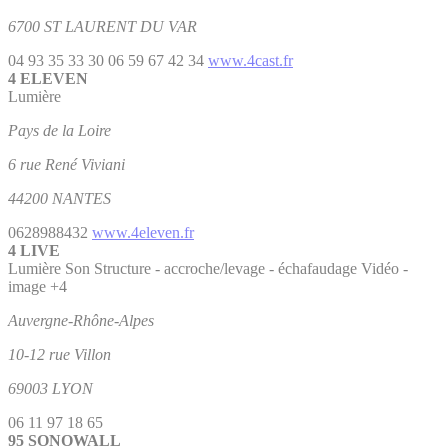
6700 ST LAURENT DU VAR
04 93 35 33 30
06 59 67 42 34
www.4cast.fr
4 ELEVEN
Lumière
Pays de la Loire
6 rue René Viviani
44200 NANTES
0628988432
www.4eleven.fr
4 LIVE
Lumière
Son
Structure - accroche/levage - échafaudage
Vidéo -
image
+4
Auvergne-Rhône-Alpes
10-12 rue Villon
69003 LYON
06 11 97 18 65
95 SONOWALL