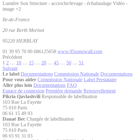
Lumière
Son
Structure - accroche/levage - échafaudage
Vidéo -
image
+2
Ile-de-France
20 rue Berth Morisot
95220 HERBLAY
01 39 95 70 00
686125658
www.95sonowall.com
Précédent
1
2
…
10
…
15
…
20
…
45
…
50
…
51
Suivant
Le label
Documentations
Commission Nationale
Documentations
Pour vous aider
Commission Nationale
Label Prestataire
Aller plus loin
Documentations
FAQ
Espace de connexion
Première demande
Renouvellement
Pikria Qavlashvili
Responsable de labellisation
103 Rue La Fayette
75 010 Paris
06 61 15 49 93
Danaé Bec
Chargée de labellisation
103 Rue La Fayette
75 010 Paris
06 65 91 31 03